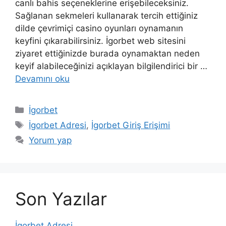
canlı bahis seçeneklerine erişebileceksiniz.
Sağlanan sekmeleri kullanarak tercih ettiğiniz
dilde çevrimiçi casino oyunları oynamanın
keyfini çıkarabilirsiniz. İgorbet web sitesini
ziyaret ettiğinizde burada oynamaktan neden
keyif alabileceğinizi açıklayan bilgilendirici bir …
Devamını oku
Kategoriler
İgorbet
Etiketler
İgorbet Adresi
,
İgorbet Giriş Erişimi
Yorum yap
Son Yazılar
İgorbet Adresi