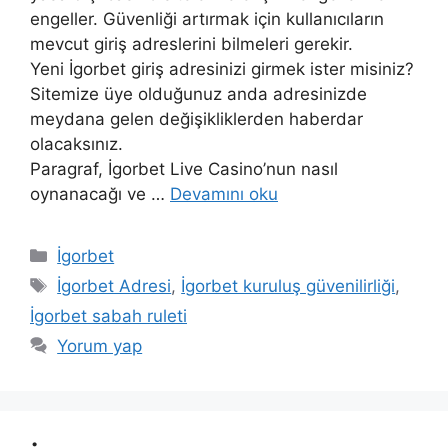
engeller. Güvenliği artırmak için kullanıcıların
mevcut giriş adreslerini bilmeleri gerekir.
Yeni İgorbet giriş adresinizi girmek ister misiniz?
Sitemize üye olduğunuz anda adresinizde
meydana gelen değişikliklerden haberdar
olacaksınız.
Paragraf, İgorbet Live Casino’nun nasıl
oynanacağı ve …
Devamını oku
Kategoriler
İgorbet
Etiketler
İgorbet Adresi
,
İgorbet kuruluş güvenilirliği
,
İgorbet sabah ruleti
Yorum yap