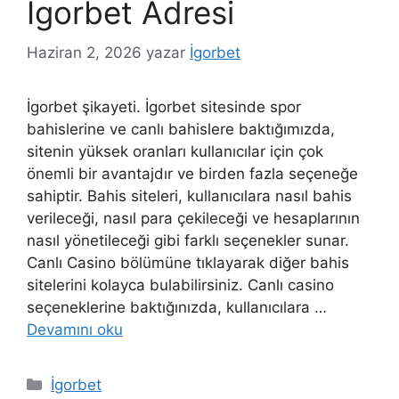
İgorbet Adresi
Haziran 2, 2026
yazar
İgorbet
İgorbet şikayeti. İgorbet sitesinde spor
bahislerine ve canlı bahislere baktığımızda,
sitenin yüksek oranları kullanıcılar için çok
önemli bir avantajdır ve birden fazla seçeneğe
sahiptir. Bahis siteleri, kullanıcılara nasıl bahis
verileceği, nasıl para çekileceği ve hesaplarının
nasıl yönetileceği gibi farklı seçenekler sunar.
Canlı Casino bölümüne tıklayarak diğer bahis
sitelerini kolayca bulabilirsiniz. Canlı casino
seçeneklerine baktığınızda, kullanıcılara …
Devamını oku
Kategoriler
İgorbet