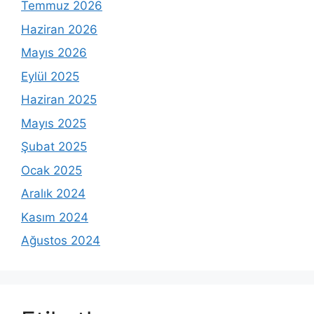
Temmuz 2026
Haziran 2026
Mayıs 2026
Eylül 2025
Haziran 2025
Mayıs 2025
Şubat 2025
Ocak 2025
Aralık 2024
Kasım 2024
Ağustos 2024