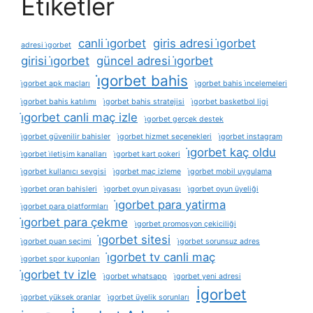
Etiketler
canli i̇gorbet
giris adresi i̇gorbet
adresi i̇gorbet
girisi i̇gorbet
güncel adresi i̇gorbet
i̇gorbet bahis
i̇gorbet apk maçları
i̇gorbet bahis i̇ncelemeleri
i̇gorbet bahis katılımı
i̇gorbet bahis stratejisi
i̇gorbet basketbol ligi
i̇gorbet canli maç izle
i̇gorbet gerçek destek
i̇gorbet güvenilir bahisler
i̇gorbet hizmet seçenekleri
i̇gorbet instagram
i̇gorbet kaç oldu
i̇gorbet i̇letişim kanalları
i̇gorbet kart pokeri
i̇gorbet kullanıcı sevgisi
i̇gorbet maç izleme
i̇gorbet mobil uygulama
i̇gorbet oran bahisleri
i̇gorbet oyun piyasası
i̇gorbet oyun üyeliği
i̇gorbet para yatirma
i̇gorbet para platformları
i̇gorbet para çekme
i̇gorbet promosyon çekiciliği
i̇gorbet sitesi
i̇gorbet puan seçimi
i̇gorbet sorunsuz adres
i̇gorbet tv canli maç
i̇gorbet spor kuponları
i̇gorbet tv izle
i̇gorbet whatsapp
i̇gorbet yeni adresi
İgorbet
i̇gorbet yüksek oranlar
i̇gorbet üyelik sorunları