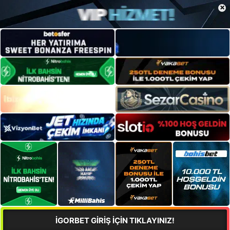
×
İGORBET GİRİŞ İÇİN TIKLAYINIZ!