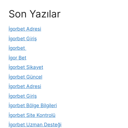
Son Yazılar
İgorbet Adresi
İgorbet Giriş
İgorbet
İgor Bet
İgorbet Şikayet
İgorbet Güncel
İgorbet Adresi
İgorbet Giriş
İgorbet Bölge Bilgileri
İgorbet Site Kontrolü
İgorbet Uzman Desteği