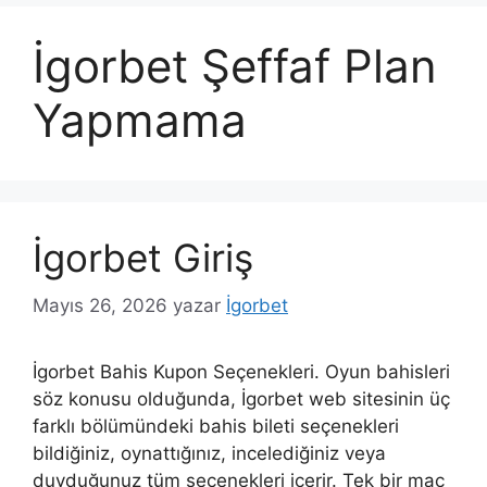
İgorbet Şeffaf Plan
Yapmama
İgorbet Giriş
Mayıs 26, 2026
yazar
İgorbet
İgorbet Bahis Kupon Seçenekleri. Oyun bahisleri
söz konusu olduğunda, İgorbet web sitesinin üç
farklı bölümündeki bahis bileti seçenekleri
bildiğiniz, oynattığınız, incelediğiniz veya
duyduğunuz tüm seçenekleri içerir. Tek bir maç