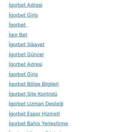
İgorbet Adresi
İgorbet Giriş
İgorbet
İgor Bet
İgorbet Şikayet
İgorbet Güncel
İgorbet Adresi
İgorbet Giriş
İgorbet Bölge Bilgileri
İgorbet Site Kontrolü
İgorbet Uzman Desteği
İgorbet Espor Hizmeti
İgorbet Bahis Yerleştirme