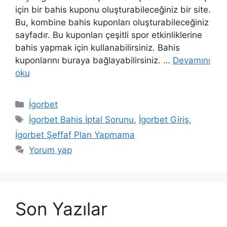
için bir bahis kuponu oluşturabileceğiniz bir site.
Bu, kombine bahis kuponları oluşturabileceğiniz
sayfadır. Bu kuponları çeşitli spor etkinliklerine
bahis yapmak için kullanabilirsiniz. Bahis
kuponlarını buraya bağlayabilirsiniz. …
Devamını
oku
Kategoriler
İgorbet
Etiketler
İgorbet Bahis İptal Sorunu
,
İgorbet Giriş
,
İgorbet Şeffaf Plan Yapmama
Yorum yap
Son Yazılar