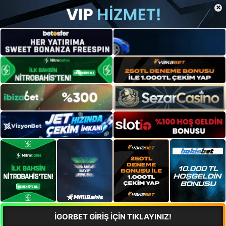
×
İGORBET GİRİŞ İÇİN TIKLAYINIZ!