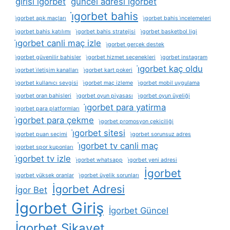
girisi i̇gorbet
güncel adresi i̇gorbet
i̇gorbet bahis
i̇gorbet apk maçları
i̇gorbet bahis i̇ncelemeleri
i̇gorbet bahis katılımı
i̇gorbet bahis stratejisi
i̇gorbet basketbol ligi
i̇gorbet canli maç izle
i̇gorbet gerçek destek
i̇gorbet güvenilir bahisler
i̇gorbet hizmet seçenekleri
i̇gorbet instagram
i̇gorbet kaç oldu
i̇gorbet i̇letişim kanalları
i̇gorbet kart pokeri
i̇gorbet kullanıcı sevgisi
i̇gorbet maç izleme
i̇gorbet mobil uygulama
i̇gorbet oran bahisleri
i̇gorbet oyun piyasası
i̇gorbet oyun üyeliği
i̇gorbet para yatirma
i̇gorbet para platformları
i̇gorbet para çekme
i̇gorbet promosyon çekiciliği
i̇gorbet sitesi
i̇gorbet puan seçimi
i̇gorbet sorunsuz adres
i̇gorbet tv canli maç
i̇gorbet spor kuponları
i̇gorbet tv izle
i̇gorbet whatsapp
i̇gorbet yeni adresi
İgorbet
i̇gorbet yüksek oranlar
i̇gorbet üyelik sorunları
İgorbet Adresi
İgor Bet
İgorbet Giriş
İgorbet Güncel
İgorbet Şikayet