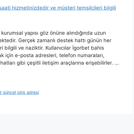
in kurumsal yapısı göz önüne alındığında uzun
ektedir. Gerçek zamanlı destek hattı günün her
 bilgili ve naziktir. Kullanıcılar İgorbet bahis
k için e-posta adresleri, telefon numaraları,
tları gibi çeşitli iletişim araçlarına erişebilirler. …
et güncel giriş adresi