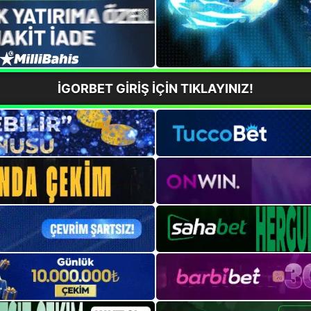
İGORBET GİRİŞ İÇİN TIKLAYINIZ!