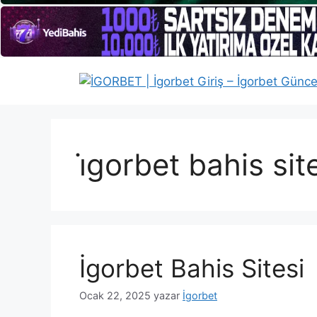
İçeriğe
atla
i̇gorbet bahis sit
İgorbet Bahis Sitesi
Ocak 22, 2025
yazar
İgorbet