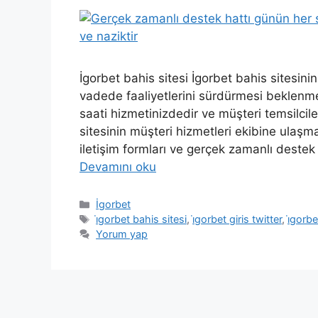
İgorbet bahis sitesi İgorbet bahis sitesin
vadede faaliyetlerini sürdürmesi beklenm
saati hizmetinizdedir ve müşteri temsilcileri
sitesinin müşteri hizmetleri ekibine ulaşma
iletişim formları ve gerçek zamanlı destek ha
Devamını oku
Kategoriler
İgorbet
Etiketler
i̇gorbet bahis sitesi
,
i̇gorbet giris twitter
,
i̇gorb
Yorum yap