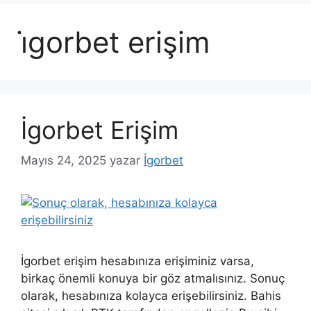
i̇gorbet erişim
İgorbet Erişim
Mayıs 24, 2025
yazar
İgorbet
İgorbet erişim hesabınıza erişiminiz varsa,
birkaç önemli konuya bir göz atmalısınız. Sonuç
olarak, hesabınıza kolayca erişebilirsiniz. Bahis