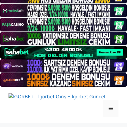
İçeriğe
atla
Menü