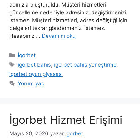
adınızla oluşturuldu. Müşteri hizmetleri,
güncelleme nedeniyle adresinizi değiştirmenizi
istemez. Müşteri hizmetleri, adres değiştiği için
belgeleri tekrar göndermenizi istemez.
Hesabınız …
Devamını oku
Kategoriler
İgorbet
Etiketler
i̇gorbet bahis
,
i̇gorbet bahis yerleştirme
,
i̇gorbet oyun piyasası
Yorum yap
İgorbet Hizmet Erişimi
Mayıs 20, 2026
yazar
İgorbet