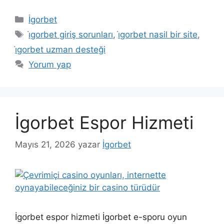
Kategoriler
İgorbet
Etiketler
i̇gorbet giriş sorunları
,
i̇gorbet nasil bir site
,
i̇gorbet uzman desteği
Yorum yap
İgorbet Espor Hizmeti
Mayıs 21, 2026
yazar
İgorbet
İgorbet espor hizmeti İgorbet e-sporu oyun