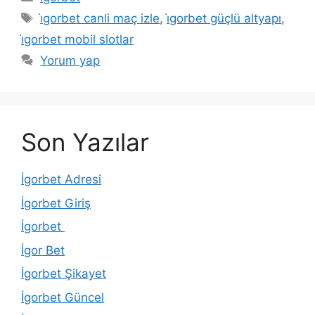
Etiketler
i̇gorbet canli maç izle
,
i̇gorbet güçlü altyapı
,
i̇gorbet mobil slotlar
Yorum yap
Son Yazılar
İgorbet Adresi
İgorbet Giriş
İgorbet
İgor Bet
İgorbet Şikayet
İgorbet Güncel