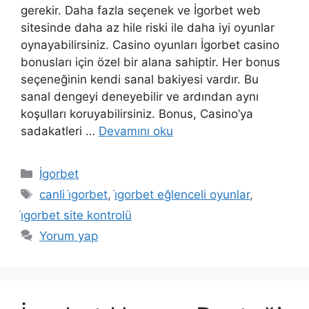
gerekir. Daha fazla seçenek ve İgorbet web
sitesinde daha az hile riski ile daha iyi oyunlar
oynayabilirsiniz. Casino oyunları İgorbet casino
bonusları için özel bir alana sahiptir. Her bonus
seçeneğinin kendi sanal bakiyesi vardır. Bu
sanal dengeyi deneyebilir ve ardından aynı
koşulları koruyabilirsiniz. Bonus, Casino’ya
sadakatleri …
Devamını oku
Kategoriler
İgorbet
Etiketler
canli i̇gorbet
,
i̇gorbet eğlenceli oyunlar
,
i̇gorbet site kontrolü
Yorum yap