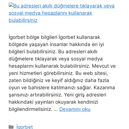
İgorbet bölge bilgileri İgorbet kullanarak
bölgede yaşayan insanlar hakkında en iyi
bilgileri bulabilirsiniz. Bu adresleri akıllı
düğmelere tıklayarak veya sosyal medya
hesaplarını kullanarak bulabilirsiniz. Mevcut ve
yeni hizmetleri görebilirsiniz. Bu web sitesi,
zaten bildiğiniz ve keyif aldığınız daha fazla
oyun ve bahislere katılmanızı sağlar. Kazanma
şansınızı artırabilirsiniz. Yeni giriş adresleri
hakkındaki yayınları okuyarak kendinizi
bilgilendirmelisiniz. …
Devamını oku
Kategoriler
İgorbet