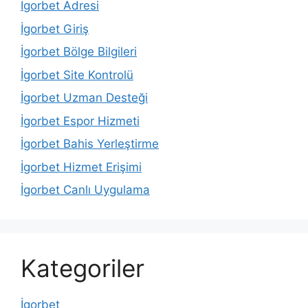
İgorbet Adresi
İgorbet Giriş
İgorbet Bölge Bilgileri
İgorbet Site Kontrolü
İgorbet Uzman Desteği
İgorbet Espor Hizmeti
İgorbet Bahis Yerleştirme
İgorbet Hizmet Erişimi
İgorbet Canlı Uygulama
Kategoriler
İgorbet