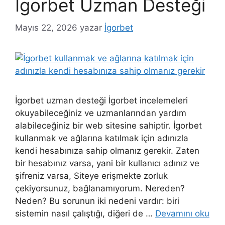
İgorbet Uzman Desteği
Mayıs 22, 2026
yazar
İgorbet
İgorbet uzman desteği İgorbet incelemeleri
okuyabileceğiniz ve uzmanlarından yardım
alabileceğiniz bir web sitesine sahiptir. İgorbet
kullanmak ve ağlarına katılmak için adınızla
kendi hesabınıza sahip olmanız gerekir. Zaten
bir hesabınız varsa, yani bir kullanıcı adınız ve
şifreniz varsa, Siteye erişmekte zorluk
çekiyorsunuz, bağlanamıyorum. Nereden?
Neden? Bu sorunun iki nedeni vardır: biri
sistemin nasıl çalıştığı, diğeri de …
Devamını oku