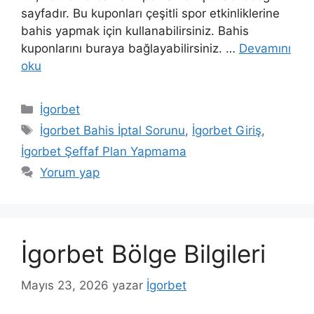
sayfadır. Bu kuponları çeşitli spor etkinliklerine
bahis yapmak için kullanabilirsiniz. Bahis
kuponlarını buraya bağlayabilirsiniz. …
Devamını
oku
Kategoriler
İgorbet
Etiketler
İgorbet Bahis İptal Sorunu
,
İgorbet Giriş
,
İgorbet Şeffaf Plan Yapmama
Yorum yap
İgorbet Bölge Bilgileri
Mayıs 23, 2026
yazar
İgorbet