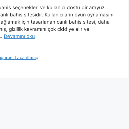
i bahis seçenekleri ve kullanıcı dostu bir arayüz
anlı bahis sitesidir. Kullanıcıların oyun oynamasını
ağlamak için tasarlanan canlı bahis sitesi, daha
ş, gizlilik kavramını çok ciddiye alır ve
 …
Devamını oku
,
i̇gorbet tv canli maç