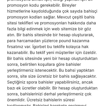
promosyon kodu gerekebilir. Bireyler
hizmetlerine kaydolduğunda çok sayıda bahisçi
promosyon kodları sağlar. Mevcut çeşitli bahis
sitesi teklifleri ve promosyonları hakkında daha
fazla bilgi edinmek için web sitemize bir göz
atın. Bir bahis sitesinde bir hesap oluşturarak,
para harcamadan yüzlerce pound kazanma
fırsatınız var. İgorbet bu teklife kolayca hak
kazanabilir. Bu teklif yeni müşteriler için özeldir.
Bir bahis sitesinde yeni bir hesap oluşturduktan
sonra, belirtilen koşullara göre bahisler
yerleştirmeniz istenecektir. Bu bahsi yaptıktan
sonra, site size ücretsiz bir bahis sağlayacaktır.
Seçtiğiniz spora bahisler yapabilirsiniz, ancak
bazı ek ücretler olabilir. Bir hesap oluşturduktan
sonra, bahislerinizi derhal yerleştirmeniz çok
önemlidir. Ücretsiz bahislerin süresi
kısıtlanmıştır. Bahisleri harekete geçirmeyi