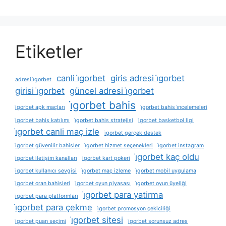
Etiketler
canli i̇gorbet
giris adresi i̇gorbet
adresi i̇gorbet
girisi i̇gorbet
güncel adresi i̇gorbet
i̇gorbet bahis
i̇gorbet apk maçları
i̇gorbet bahis i̇ncelemeleri
i̇gorbet bahis katılımı
i̇gorbet bahis stratejisi
i̇gorbet basketbol ligi
i̇gorbet canli maç izle
i̇gorbet gerçek destek
i̇gorbet güvenilir bahisler
i̇gorbet hizmet seçenekleri
i̇gorbet instagram
i̇gorbet kaç oldu
i̇gorbet i̇letişim kanalları
i̇gorbet kart pokeri
i̇gorbet kullanıcı sevgisi
i̇gorbet maç izleme
i̇gorbet mobil uygulama
i̇gorbet oran bahisleri
i̇gorbet oyun piyasası
i̇gorbet oyun üyeliği
i̇gorbet para yatirma
i̇gorbet para platformları
i̇gorbet para çekme
i̇gorbet promosyon çekiciliği
i̇gorbet sitesi
i̇gorbet puan seçimi
i̇gorbet sorunsuz adres