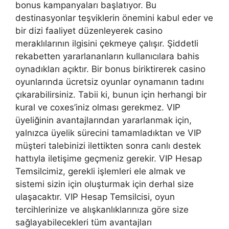
bonus kampanyaları başlatıyor. Bu
destinasyonlar teşviklerin önemini kabul eder ve
bir dizi faaliyet düzenleyerek casino
meraklılarının ilgisini çekmeye çalışır. Şiddetli
rekabetten yararlananların kullanıcılara bahis
oynadıkları açıktır. Bir bonus biriktirerek casino
oyunlarında ücretsiz oyunlar oynamanın tadını
çıkarabilirsiniz. Tabii ki, bunun için herhangi bir
kural ve coxes’iniz olması gerekmez. VIP
üyeliğinin avantajlarından yararlanmak için,
yalnızca üyelik sürecini tamamladıktan ve VIP
müşteri talebinizi ilettikten sonra canlı destek
hattıyla iletişime geçmeniz gerekir. VIP Hesap
Temsilcimiz, gerekli işlemleri ele almak ve
sistemi sizin için oluşturmak için derhal size
ulaşacaktır. VIP Hesap Temsilcisi, oyun
tercihlerinize ve alışkanlıklarınıza göre size
sağlayabilecekleri tüm avantajları