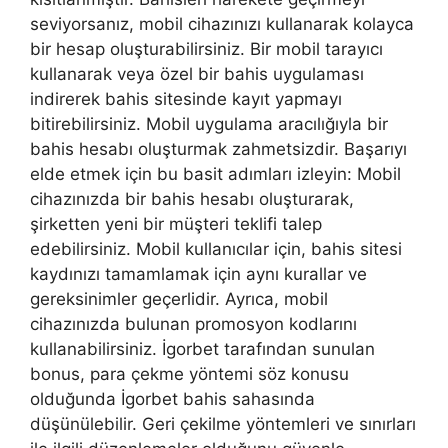
seviyorsanız, mobil cihazınızı kullanarak kolayca
bir hesap oluşturabilirsiniz. Bir mobil tarayıcı
kullanarak veya özel bir bahis uygulaması
indirerek bahis sitesinde kayıt yapmayı
bitirebilirsiniz. Mobil uygulama aracılığıyla bir
bahis hesabı oluşturmak zahmetsizdir. Başarıyı
elde etmek için bu basit adımları izleyin: Mobil
cihazınızda bir bahis hesabı oluşturarak,
şirketten yeni bir müşteri teklifi talep
edebilirsiniz. Mobil kullanıcılar için, bahis sitesi
kaydınızı tamamlamak için aynı kurallar ve
gereksinimler geçerlidir. Ayrıca, mobil
cihazınızda bulunan promosyon kodlarını
kullanabilirsiniz. İgorbet tarafından sunulan
bonus, para çekme yöntemi söz konusu
olduğunda İgorbet bahis sahasında
düşünülebilir. Geri çekilme yöntemleri ve sınırları