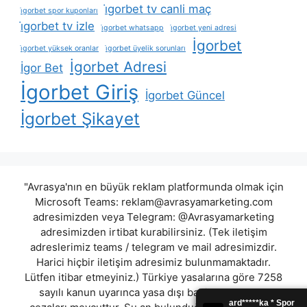
i̇gorbet tv canli maç
i̇gorbet spor kuponları
i̇gorbet tv izle
i̇gorbet whatsapp
i̇gorbet yeni adresi
İgorbet
i̇gorbet yüksek oranlar
i̇gorbet üyelik sorunları
İgorbet Adresi
İgor Bet
İgorbet Giriş
İgorbet Güncel
İgorbet Şikayet
"Avrasya'nın en büyük reklam platformunda olmak için
Microsoft Teams:
reklam@avrasyamarketing.com
adresimizden veya Telegram: @Avrasyamarketing
adresimizden irtibat kurabilirsiniz. (Tek iletişim
adreslerimiz teams / telegram ve mail adresimizdir.
Harici hiçbir iletişim adresimiz bulunmamaktadır.
Lütfen itibar etmeyiniz.) Türkiye yasalarına göre 7258
sayılı kanun uyarınca yasa dışı bahis oynamanın