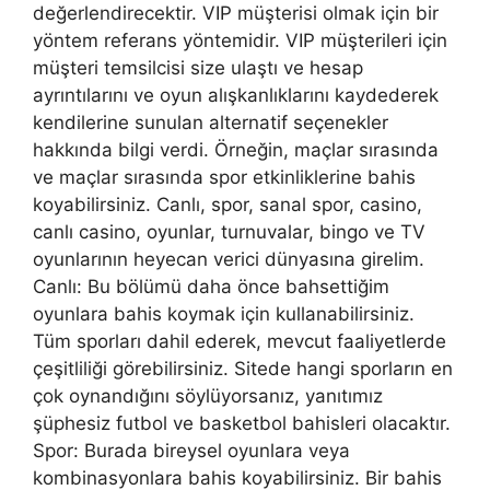
değerlendirecektir. VIP müşterisi olmak için bir
yöntem referans yöntemidir. VIP müşterileri için
müşteri temsilcisi size ulaştı ve hesap
ayrıntılarını ve oyun alışkanlıklarını kaydederek
kendilerine sunulan alternatif seçenekler
hakkında bilgi verdi. Örneğin, maçlar sırasında
ve maçlar sırasında spor etkinliklerine bahis
koyabilirsiniz. Canlı, spor, sanal spor, casino,
canlı casino, oyunlar, turnuvalar, bingo ve TV
oyunlarının heyecan verici dünyasına girelim.
Canlı: Bu bölümü daha önce bahsettiğim
oyunlara bahis koymak için kullanabilirsiniz.
Tüm sporları dahil ederek, mevcut faaliyetlerde
çeşitliliği görebilirsiniz. Sitede hangi sporların en
çok oynandığını söylüyorsanız, yanıtımız
şüphesiz futbol ve basketbol bahisleri olacaktır.
Spor: Burada bireysel oyunlara veya
kombinasyonlara bahis koyabilirsiniz. Bir bahis