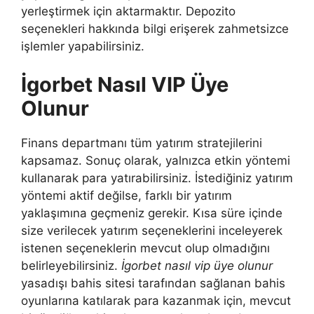
yerleştirmek için aktarmaktır. Depozito
seçenekleri hakkında bilgi erişerek zahmetsizce
işlemler yapabilirsiniz.
İgorbet Nasıl VIP Üye
Olunur
Finans departmanı tüm yatırım stratejilerini
kapsamaz. Sonuç olarak, yalnızca etkin yöntemi
kullanarak para yatırabilirsiniz. İstediğiniz yatırım
yöntemi aktif değilse, farklı bir yatırım
yaklaşımına geçmeniz gerekir. Kısa süre içinde
size verilecek yatırım seçeneklerini inceleyerek
istenen seçeneklerin mevcut olup olmadığını
belirleyebilirsiniz.
İgorbet nasıl vip üye olunur
yasadışı bahis sitesi tarafından sağlanan bahis
oyunlarına katılarak para kazanmak için, mevcut