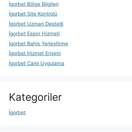
İgorbet Bölge Bilgileri
İgorbet Site Kontrolü
İgorbet Uzman Desteği
İgorbet Espor Hizmeti
İgorbet Bahis Yerleştirme
İgorbet Hizmet Erişimi
İgorbet Canlı Uygulama
Kategoriler
İgorbet