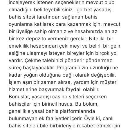
inceleyerek istenen seçeneklerin mevcut olup
olmadığını belirleyebilirsiniz. İgorbet yasadışı
bahis sitesi tarafından sağlanan bahis
oyunlarına katılarak para kazanmak için, mevcut
bir üyeliğe sahip olmanız ve hesabınızda en az
bir kez depozito vermeniz gerekir. Nitelikli bir
emeklilik hesabından çekilmeyi ve belirli bir gelir
eşiğine ulaşmayı isteyen bireyler için birçok yol
vardır. Çekme talebinizi gönderir göndermez
süreç başlayacaktır. Programınızın uzunluğu ne
kadar yoğun olduğuna bağlı olarak değişebilir.
İşlem aşırı bir zaman alırsa, yardım için müşteri
hizmetlerine başvurmak faydalı olabilir.
Bonuslar, yasadışı casino siteleri seçerken
bahisçiler için birincil husus. Bu bölüm,
genellikle yasal bahis platformlarında
bulunmayan ek faaliyetler içerir. Öyle ki, canlı
bahis siteleri bile birbirleriyle rekabet etmek için