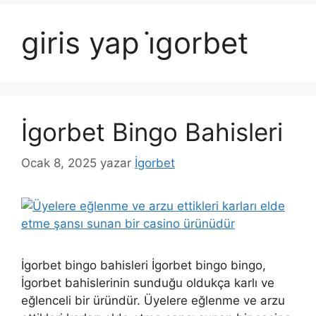
giris yap i̇gorbet
İgorbet Bingo Bahisleri
Ocak 8, 2025
yazar
İgorbet
İgorbet bingo bahisleri İgorbet bingo bingo,
İgorbet bahislerinin sunduğu oldukça karlı ve
eğlenceli bir üründür. Üyelere eğlenme ve arzu