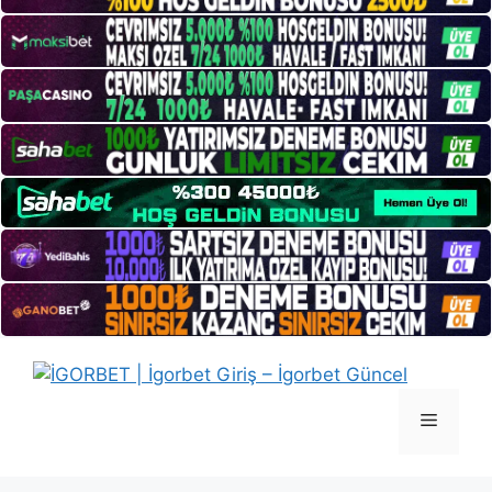
İçeriğe
atla
Menü