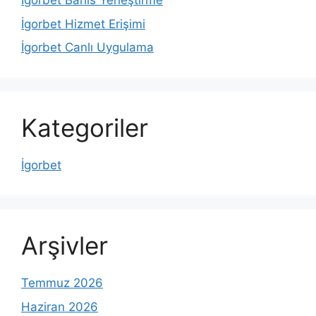
İgorbet Bahis Yerleştirme
İgorbet Hizmet Erişimi
İgorbet Canlı Uygulama
Kategoriler
İgorbet
Arşivler
Temmuz 2026
Haziran 2026