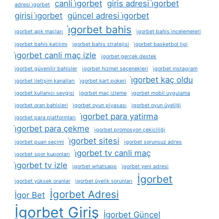
canli i̇gorbet
giris adresi i̇gorbet
adresi i̇gorbet
girisi i̇gorbet
güncel adresi i̇gorbet
i̇gorbet bahis
i̇gorbet apk maçları
i̇gorbet bahis i̇ncelemeleri
i̇gorbet bahis katılımı
i̇gorbet bahis stratejisi
i̇gorbet basketbol ligi
i̇gorbet canli maç izle
i̇gorbet gerçek destek
i̇gorbet güvenilir bahisler
i̇gorbet hizmet seçenekleri
i̇gorbet instagram
i̇gorbet kaç oldu
i̇gorbet i̇letişim kanalları
i̇gorbet kart pokeri
i̇gorbet kullanıcı sevgisi
i̇gorbet maç izleme
i̇gorbet mobil uygulama
i̇gorbet oran bahisleri
i̇gorbet oyun piyasası
i̇gorbet oyun üyeliği
i̇gorbet para yatirma
i̇gorbet para platformları
i̇gorbet para çekme
i̇gorbet promosyon çekiciliği
i̇gorbet sitesi
i̇gorbet puan seçimi
i̇gorbet sorunsuz adres
i̇gorbet tv canli maç
i̇gorbet spor kuponları
i̇gorbet tv izle
i̇gorbet whatsapp
i̇gorbet yeni adresi
İgorbet
i̇gorbet yüksek oranlar
i̇gorbet üyelik sorunları
İgorbet Adresi
İgor Bet
İgorbet Giriş
İgorbet Güncel