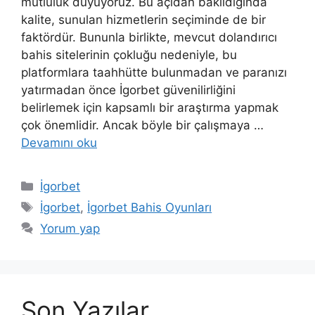
mutluluk duyuyoruz. Bu açıdan bakıldığında
kalite, sunulan hizmetlerin seçiminde de bir
faktördür. Bununla birlikte, mevcut dolandırıcı
bahis sitelerinin çokluğu nedeniyle, bu
platformlara taahhütte bulunmadan ve paranızı
yatırmadan önce İgorbet güvenilirliğini
belirlemek için kapsamlı bir araştırma yapmak
çok önemlidir. Ancak böyle bir çalışmaya …
Devamını oku
Kategoriler
İgorbet
Etiketler
İgorbet
,
İgorbet Bahis Oyunları
Yorum yap
Son Yazılar