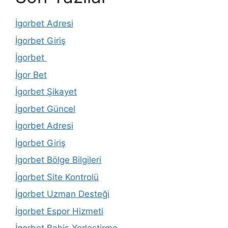
İgorbet Adresi
İgorbet Giriş
İgorbet
İgor Bet
İgorbet Şikayet
İgorbet Güncel
İgorbet Adresi
İgorbet Giriş
İgorbet Bölge Bilgileri
İgorbet Site Kontrolü
İgorbet Uzman Desteği
İgorbet Espor Hizmeti