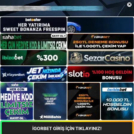
×
İGORBET GİRİŞ İÇİN TIKLAYINIZ!