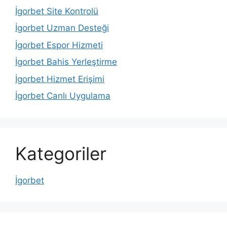
İgorbet Site Kontrolü
İgorbet Uzman Desteği
İgorbet Espor Hizmeti
İgorbet Bahis Yerleştirme
İgorbet Hizmet Erişimi
İgorbet Canlı Uygulama
Kategoriler
İgorbet