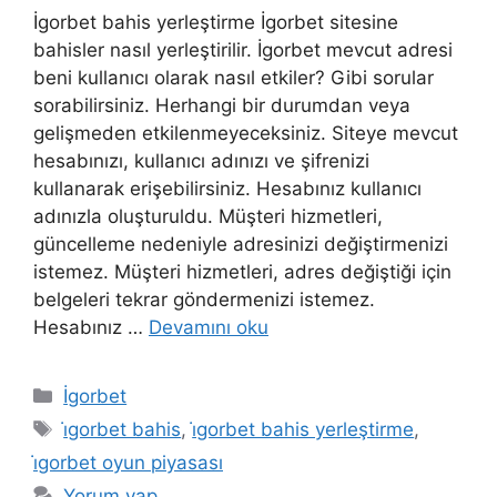
İgorbet bahis yerleştirme İgorbet sitesine
bahisler nasıl yerleştirilir. İgorbet mevcut adresi
beni kullanıcı olarak nasıl etkiler? Gibi sorular
sorabilirsiniz. Herhangi bir durumdan veya
gelişmeden etkilenmeyeceksiniz. Siteye mevcut
hesabınızı, kullanıcı adınızı ve şifrenizi
kullanarak erişebilirsiniz. Hesabınız kullanıcı
adınızla oluşturuldu. Müşteri hizmetleri,
güncelleme nedeniyle adresinizi değiştirmenizi
istemez. Müşteri hizmetleri, adres değiştiği için
belgeleri tekrar göndermenizi istemez.
Hesabınız …
Devamını oku
Kategoriler
İgorbet
Etiketler
i̇gorbet bahis
,
i̇gorbet bahis yerleştirme
,
i̇gorbet oyun piyasası
Yorum yap